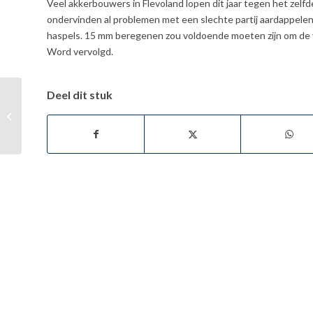
Veel akkerbouwers in Flevoland lopen dit jaar tegen het zel
ondervinden al problemen met een slechte partij aardappelen 
haspels. 15 mm beregenen zou voldoende moeten zijn om de 
Word vervolgd.
Deel dit stuk
13 september 2014;
uienland woelen