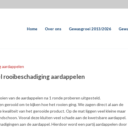
Home
Over ons
Gewasgroei 2013/2026
Gewa
l rooibeschadiging aardappelen
ooien van de aardappelen na 1 ronde proberen uitgesteld.
gerooid om te kijken hoe het rooien ging. We zagen direct al aan de
 kwaliteit van het gerooide product. Op de mat liggen veel kleine maar
andschoon. Vooral deze kluiten veel schade aan de kwetsbare aardappel.
hadigingen aan de aardappel. Hierdoor word een partij aardappelen door