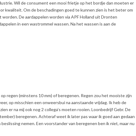
dustrie. Wil de consument een mooi frietje op het bordje dan moeten er
oor kwaliteit. Om de beschadingen goed te kunnen zien is het beter om
t worden. De aardappelen worden via APF Holland uit Dronten
rdappelen in een wastrommel wassen. Na het wassen is aan de
ten op regen (minstens 10 mm) of beregenen. Regen zou het mooiste zijn
 weer, op misschien een onweersbui na aanstaande vrijdag. Ik heb de
n er na mij ook nog 2 collega’s moeten rooien. Loonbedrijf Gebr. De
tember) beregenen. Achteraf weet ik later pas waar ik goed aan gedaan
 beslissing nemen. Een voorstander van beregenen ben ik niet, maar nu