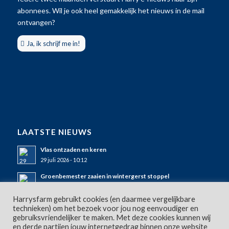
abonnees. Wil je ook heel gemakkelijk het nieuws in de mail
ontvangen?
Ja, ik schrijf me in!
LAATSTE NIEUWS
Vlas ontzaden en keren
29 juli 2026 - 10:12
Groenbemester zaaien in wintergerst stoppel
25 juli 2026 - 11:50
Harrysfarm gebruikt cookies (en daarmee vergelijkbare
Wintergerst stoppel bewerken en mulchen
technieken) om het bezoek voor jou nog eenvoudiger en
23 juli 2026 - 09:10
gebruiksvriendelijker te maken. Met deze cookies kunnen wij
en derde partijen jouw internetgedrag binnen onze website