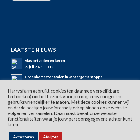
LAATSTE NIEUWS
Vlas ontzaden en keren
29 juli 2026 - 10:12
Groenbemester zaaien in wintergerst stoppel
25 juli 2026 - 11:50
Harrysfarm gebruikt cookies (en daarmee vergelijkbare
Wintergerst stoppel bewerken en mulchen
technieken) om het bezoek voor jou nog eenvoudiger en
23 juli 2026 - 09:10
gebruiksvriendelijker te maken. Met deze cookies kunnen wij
en derde partijen jouw internetgedrag binnen onze website
volgen en verzamelen. Daarnaast bevat onze website
functionaliteiten waar je jouw persoonsgegevens achter kunt
laten.
Accepteren
Afwijzen
@
Copyright
2026 - Harrysfarm |
Disclaimer
| Realisatie:
StudioTof!