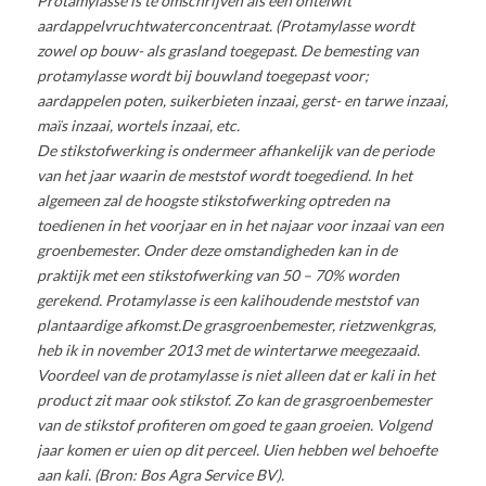
Protamylasse is te omschrijven als een onteiwit
aardappelvruchtwaterconcentraat. (Protamylasse wordt
zowel op bouw- als grasland toegepast. De bemesting van
protamylasse wordt bij bouwland toegepast voor;
aardappelen poten, suikerbieten inzaai, gerst- en tarwe inzaai,
maïs inzaai, wortels inzaai, etc.
De stikstofwerking is ondermeer afhankelijk van de periode
van het jaar waarin de meststof wordt toegediend. In het
algemeen zal de hoogste stikstofwerking optreden na
toedienen in het voorjaar en in het najaar voor inzaai van een
groenbemester. Onder deze omstandigheden kan in de
praktijk met een stikstofwerking van 50 – 70% worden
gerekend. Protamylasse is een kalihoudende meststof van
plantaardige afkomst.De grasgroenbemester, rietzwenkgras,
heb ik in november 2013 met de wintertarwe meegezaaid.
Voordeel van de protamylasse is niet alleen dat er kali in het
product zit maar ook stikstof. Zo kan de grasgroenbemester
van de stikstof profiteren om goed te gaan groeien. Volgend
jaar komen er uien op dit perceel. Uien hebben wel behoefte
aan kali. (Bron: Bos Agra Service BV).