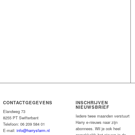
CONTACTGEGEVENS
INSCHRIJVEN
NIEUWSBRIEF
Elandweg 73
Iedere twee maanden verstuurt
8255 PT Swifterbant
Harry e-nieuws naar zijn
Telefoon: 06 209 584 01
abonnees. Wil je ook heel
E-mail:
info@harrysfarm.nl
gemakkelijk het nieuws in de