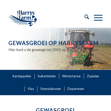
GEWASGROEI OP HARRYSFARM
Hier kunt u de gewasgroei 2002 op Harrysfarm volgen
Aardappelen
Suikerbieten
Wintertarwe
Zaaiuien
Vlas
Stamslabonen
Doperwten
GEWASGROEI